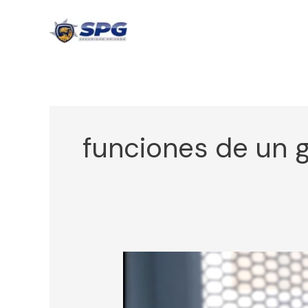
Ir
al
contenido
funciones de un 
¿Cuáles
son
las